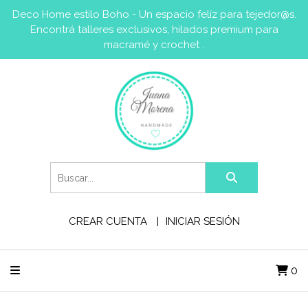
Deco Home estilo Boho - Un espacio felíz para tejedor@s.
Encontrá talleres exclusivos, hilados premium para
macramé y crochet .
CREAR CUENTA
INICIAR SESIÓN
0