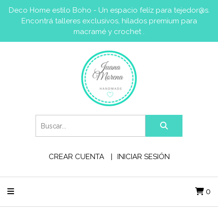
Deco Home estilo Boho - Un espacio felíz para tejedor@s.
Encontrá talleres exclusivos, hilados premium para
macramé y crochet .
CREAR CUENTA
INICIAR SESIÓN
0