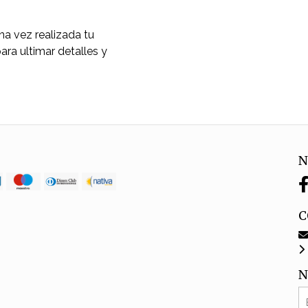
una vez realizada tu
ra ultimar detalles y
N
C
N