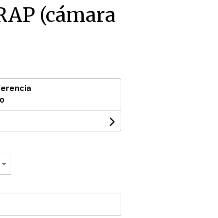
RAP (cámara
ferencia
80