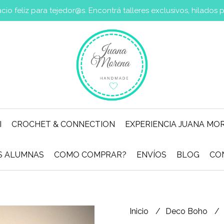
io felíz para tejedor@s. Encontrá talleres exclusivos, hilados
I
CROCHET & CONNECTION
EXPERIENCIA JUANA MO
IS ALUMNAS
COMO COMPRAR?
ENVÍOS
BLOG
CO
Inicio
Deco Boho