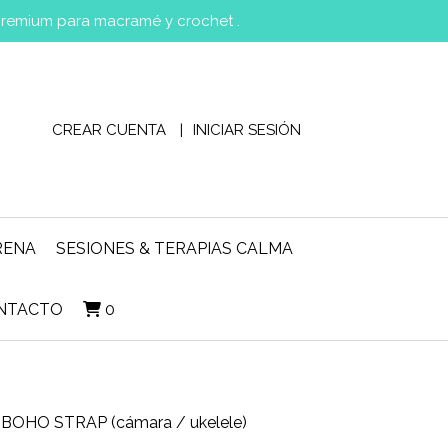
 premium para macramé y crochet .
CREAR CUENTA
INICIAR SESIÓN
RENA
SESIONES & TERAPIAS CALMA
NTACTO
0
BOHO STRAP (cámara / ukelele)