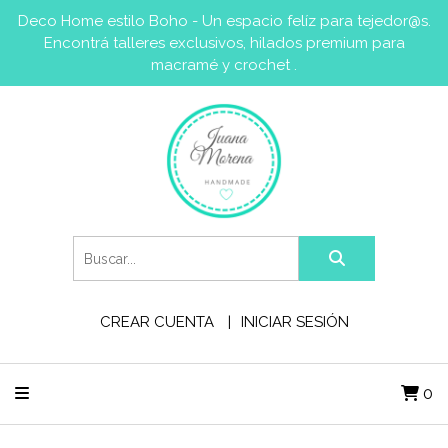
Deco Home estilo Boho - Un espacio felíz para tejedor@s.
Encontrá talleres exclusivos, hilados premium para
macramé y crochet .
CREAR CUENTA
INICIAR SESIÓN
0